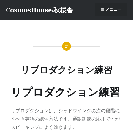
コ
CosmosHouse/秋桜舎
メニュー
ン
テ
ン
ツ
へ
ス
キ
ッ
リプロダクション練習
プ
リプロダクション練習
リプロダクションは、シャドウイングの次の段階に
すべき英語の練習方法です。通訳訓練の応用ですが
スピーキングによく効きます。