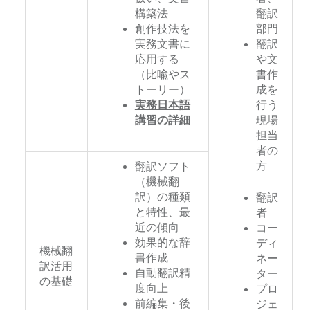
構築法
翻訳
創作技法を
部門
実務文書に
翻訳
応用する
や文
（比喩やス
書作
トーリー）
成を
実務日本語
行う
講習
の詳細
現場
担当
者の
方
翻訳ソフト
（機械翻
訳）の種類
翻訳
と特性、最
者
近の傾向
コー
効果的な辞
ディ
機械翻
書作成
ネー
訳活用
自動翻訳精
ター
の基礎
度向上
プロ
前編集・後
ジェ