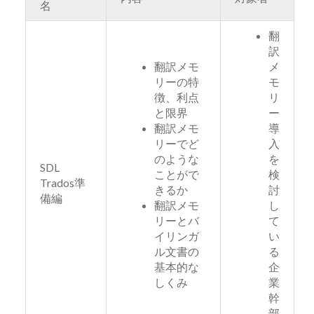
名
翻
訳
翻訳メモ
メ
リーの特
モ
徴、利点
リ
と限界
ー
翻訳メモ
導
リーでど
入
のような
を
SDL
ことがで
検
Trados準
きるか
討
備編
翻訳メモ
し
リーとバ
て
イリンガ
い
ル文書の
る
基本的な
企
しくみ
業
幹
部