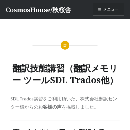
コ
CosmosHouse/秋桜舎
メニュー
ン
テ
ン
ツ
へ
ス
キ
ッ
翻訳技能講習（翻訳メモリ
プ
ー ツールSDL Trados他）
SDL Trados講習をご利用頂いた、株式会社翻訳セン
ター様からの
お客様の声
を掲載しました。