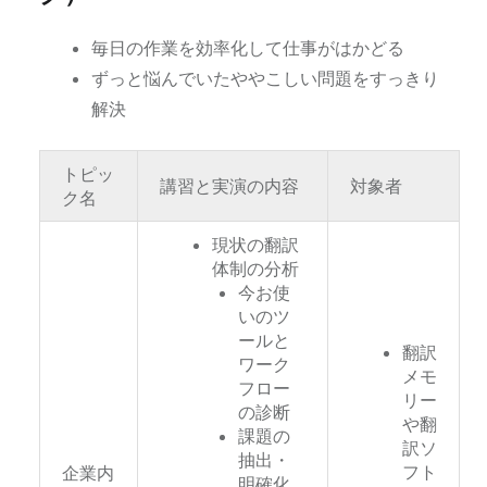
毎日の作業を効率化して仕事がはかどる
ずっと悩んでいたややこしい問題をすっきり
解決
トピッ
講習と実演の内容
対象者
ク名
現状の翻訳
体制の分析
今お使
いのツ
ールと
翻訳
ワーク
メモ
フロー
リー
の診断
や翻
課題の
訳ソ
抽出・
フト
企業内
明確化