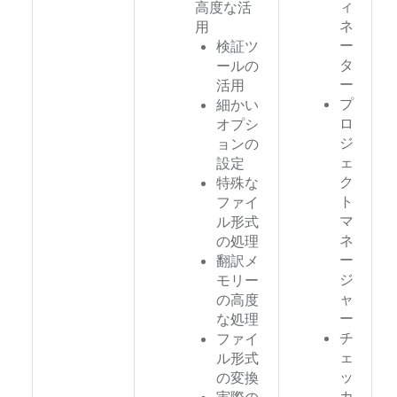
ィ
高度な活
ネ
用
ー
検証ツ
タ
ールの
ー
活用
プ
細かい
ロ
オプシ
ジ
ョンの
ェ
設定
ク
特殊な
ト
ファイ
マ
ル形式
ネ
の処理
ー
翻訳メ
ジ
モリー
ャ
の高度
ー
な処理
チ
ファイ
ェ
ル形式
ッ
の変換
カ
実際の