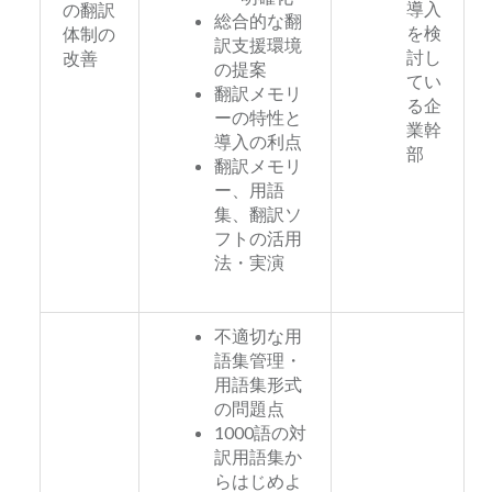
導入
の翻訳
総合的な翻
を検
体制の
訳支援環境
討し
改善
の提案
てい
翻訳メモリ
る企
ーの特性と
業幹
導入の利点
部
翻訳メモリ
ー、用語
集、翻訳ソ
フトの活用
法・実演
不適切な用
語集管理・
用語集形式
の問題点
1000語の対
訳用語集か
らはじめよ