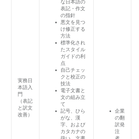
な日本語の
表記・作文
の指針
悪文を見つ
け修正する
方法
標準化され
たスタイル
ガイドの利
点
自己チェッ
クと校正の
実務日
技法
本語入
電子文書と
門
文の組み立
（表記
て
と訳文
記号、ひら
企業
改善）
がな、漢
の翻
字、および
訳発
カタカナの
注
扱い、文書
者、