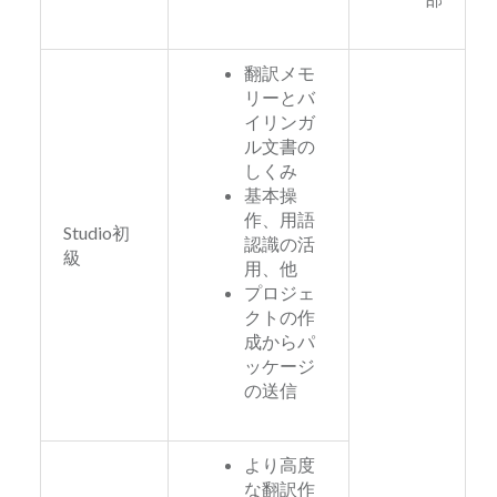
翻訳メモ
リーとバ
イリンガ
ル文書の
しくみ
基本操
作、用語
Studio初
認識の活
級
用、他
プロジェ
クトの作
成からパ
ッケージ
の送信
より高度
な翻訳作