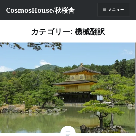
コ
CosmosHouse/秋桜舎
メニュー
ン
テ
ン
カテゴリー:
機械翻訳
ツ
へ
ス
キ
ッ
プ