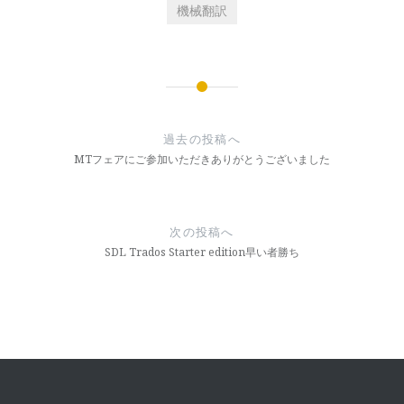
機械翻訳
投
稿
過去の投稿へ
ナ
MTフェアにご参加いただきありがとうございました
ビ
ゲ
次の投稿へ
ー
SDL Trados Starter edition早い者勝ち
シ
ョ
ン