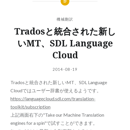
機械翻訳
Tradosと統合された新し
いMT、SDL Language
Cloud
投
投
2014-08-19
稿
稿
者:
日:
Tradosと統合された新しいMT、SDL Language
YUJI
Cloudではユーザー辞書が使えるようです。
https://languagecloud.sdl.com/translation-
toolkit/subscription
上記画面右下の"Take our Machine Translation
engines for a spin"で試すことができます。