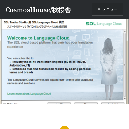
コ
CosmosHouse/秋桜舎
メニュー
ン
テ
ン
ツ
へ
ス
キ
ッ
プ