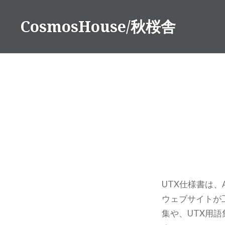
コ
ン
CosmosHouse/秋桜舎
テ
ン
ツ
へ
ス
キ
ッ
プ
UTX仕様書は、
ウェブサイトが
集や、UTX用