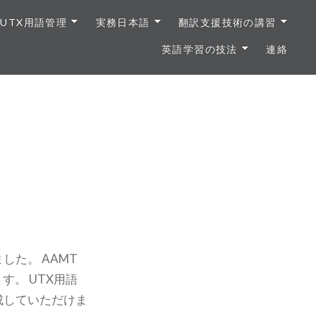
UTX用語管理
実務日本語
翻訳支援技術の講習
英語学習の技法
連絡
した。 AAMT
。 UTX用語
成していただけま