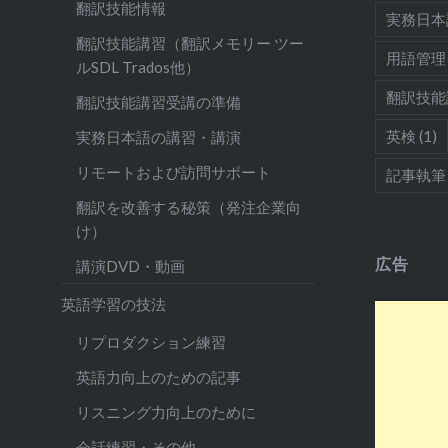
翻訳技能情報
実務日本
翻訳技能講習（翻訳メモリー ツー
用語管理
ルSDL Trados他）
翻訳技能
翻訳技能講習受講の準備
英検
(1)
実務日本語の講習・講演
リモートおよび訪問サポート
記事執筆
翻訳を改善する秘策（発注企業向
け）
広告
講演DVD・動画
英語学習の技法
リプロダクション練習
英語力向上のための記事
リスニング力向上のために
会話練習・その他