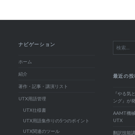
ナビゲーション
検
索:
ホーム
紹介
最近の投
著作・記事・講演リスト
『やる気
UTX用語管理
ング』が
UTX仕様書
AAMT機
UTX
UTX用語集作りの5つのポイント
UTX関連のツール
翻訳技能