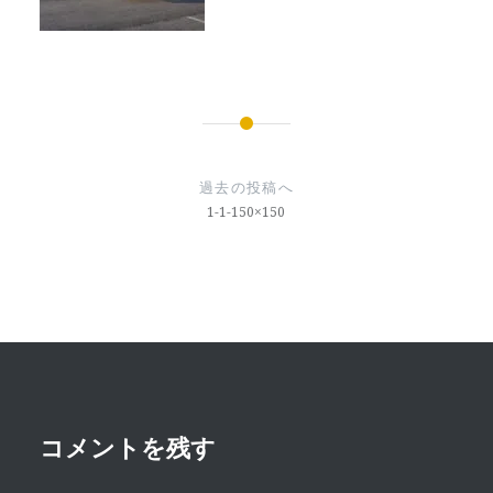
投
稿
過去の投稿へ
ナ
1-1-150×150
ビ
ゲ
ー
シ
ョ
ン
コメントを残す