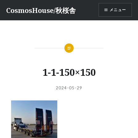
コ
CosmosHouse/秋桜舎
メニュー
ン
テ
ン
ツ
へ
ス
キ
ッ
1-1-150×150
プ
投
投
2024-05-29
稿
稿
者:
日: