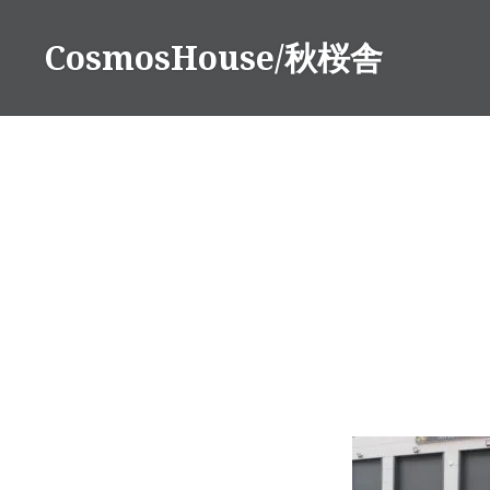
コ
ン
CosmosHouse/秋桜舎
テ
ン
ツ
へ
ス
キ
ッ
プ