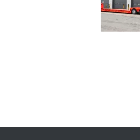
投
稿
ナ
ビ
ゲ
ー
シ