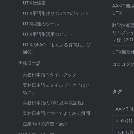
UTX仕様書
AAMT機
UTX
UTX用語集作りの5つのポイント
UTX関連のツール
翻訳技能
リムゾン
UTX用語集活用のヒント
ン様（20
UTXのFAQ（よくある質問および
UTX簡易
回答）
実務日本語
ココログ
実務日本語スタイルブック
実務日本語スタイルブック「はじ
タグ
めに」
実務日本語の12の基本表記規則
AAMT
(4
実務日本語についてよくある質問
Japio
(1)
企業向けの講習・講演
TOEIC
(1