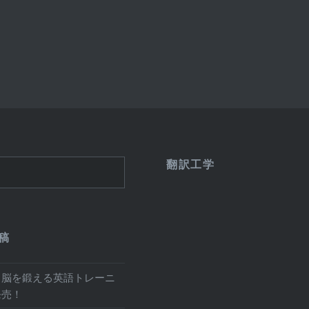
翻訳工学
稿
と脳を鍛える英語トレーニ
発売！