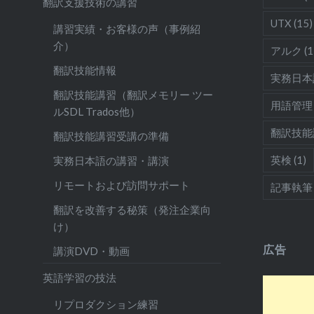
翻訳支援技術の講習
UTX
(15)
講習実績・お客様の声（事例紹
介）
アルク
(1
翻訳技能情報
実務日本
翻訳技能講習（翻訳メモリー ツー
用語管理
ルSDL Trados他）
翻訳技能
翻訳技能講習受講の準備
英検
(1)
実務日本語の講習・講演
リモートおよび訪問サポート
記事執筆
翻訳を改善する秘策（発注企業向
け）
広告
講演DVD・動画
英語学習の技法
リプロダクション練習