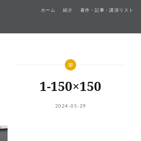
ホーム
紹介
著作・記事・講演リスト
1-150×150
投
投
2024-05-29
稿
稿
者:
日: