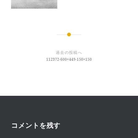
投
稿
過去の投稿へ
ナ
112372-600×449-150×150
ビ
ゲ
ー
シ
ョ
ン
コメントを残す