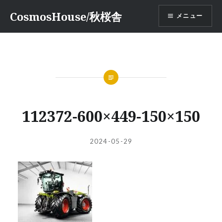
コ
CosmosHouse/秋桜舎
メニュー
ン
テ
ン
ツ
へ
ス
キ
ッ
112372-600×449-150×150
プ
投
投
2024-05-29
稿
稿
者:
日: