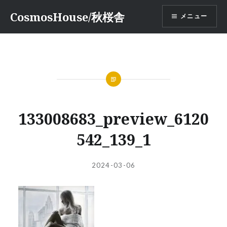
コ
CosmosHouse/秋桜舎
メニュー
ン
テ
ン
ツ
へ
ス
キ
ッ
133008683_preview_6120
プ
542_139_1
投
投
2024-03-06
稿
稿
者:
日: