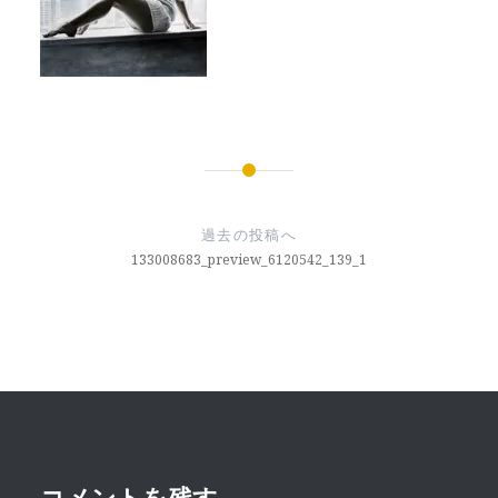
投
稿
過去の投稿へ
ナ
133008683_preview_6120542_139_1
ビ
ゲ
ー
シ
ョ
コメントを残す