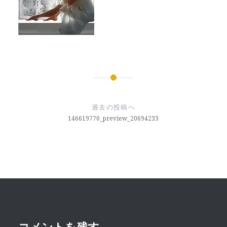
投
稿
過去の投稿へ
ナ
146619770_preview_20694233
ビ
ゲ
ー
シ
ョ
コメントを残す