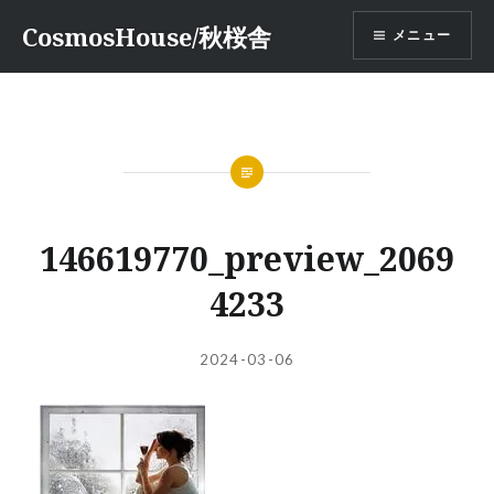
コ
CosmosHouse/秋桜舎
メニュー
ン
テ
ン
ツ
へ
ス
キ
ッ
146619770_preview_2069
プ
4233
投
投
2024-03-06
稿
稿
者:
日: