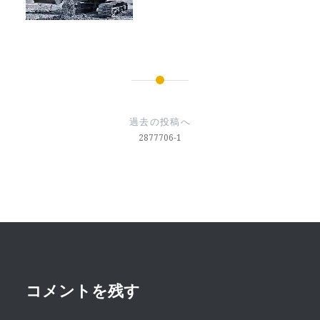
投
稿
過去の投稿へ
ナ
2877706-1
ビ
ゲ
ー
シ
ョ
ン
コメントを残す