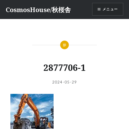
コ
CosmosHouse/秋桜舎
メニュー
ン
テ
ン
ツ
へ
ス
キ
ッ
2877706-1
プ
投
投
2024-05-29
稿
稿
者:
日: