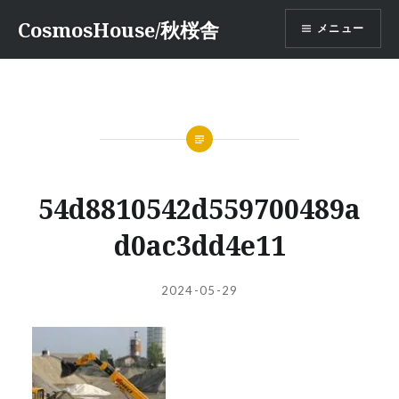
コ
CosmosHouse/秋桜舎
メニュー
ン
テ
ン
ツ
へ
ス
キ
ッ
54d8810542d559700489a
プ
d0ac3dd4e11
投
投
2024-05-29
稿
稿
者:
日: