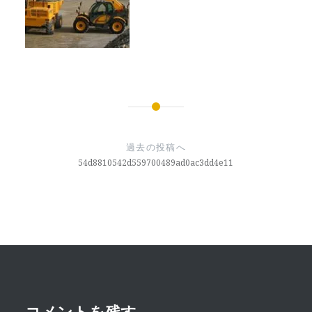
投
稿
過去の投稿へ
ナ
54d8810542d559700489ad0ac3dd4e11
ビ
ゲ
ー
シ
ョ
コメントを残す