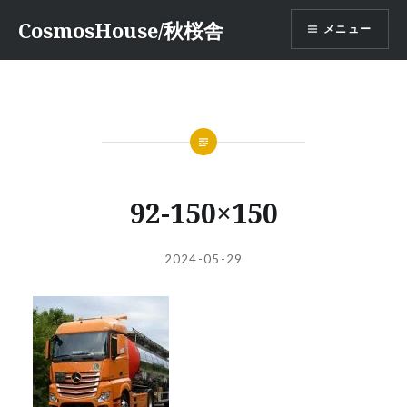
コ
CosmosHouse/秋桜舎
メニュー
ン
テ
ン
ツ
へ
ス
キ
ッ
92-150×150
プ
投
投
2024-05-29
稿
稿
者:
日: