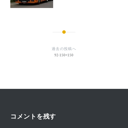
投
稿
過去の投稿へ
ナ
92-150×150
ビ
ゲ
ー
シ
ョ
ン
コメントを残す