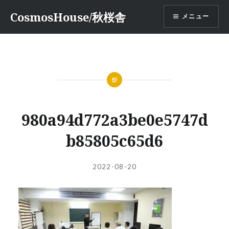
コ
CosmosHouse/秋桜舎
メニュー
ン
テ
ン
ツ
へ
ス
キ
ッ
980a94d772a3be0e5747d
プ
b85805c65d6
投
投
2022-08-20
稿
稿
者:
日: