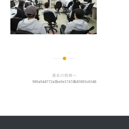
投
稿
過去の投稿へ
ナ
980a94d772a3be0e5747db85805c65d6
ビ
ゲ
ー
シ