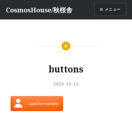
コ
CosmosHouse/秋桜舎
メニュー
ン
テ
ン
ツ
へ
ス
キ
ッ
buttons
プ
投
投
2023-10-12
稿
稿
者:
日: