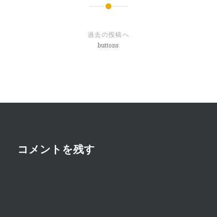
投
稿
過去の投稿へ
ナ
buttons
ビ
ゲ
ー
シ
ョ
ン
コメントを残す