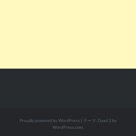
Proudly powered by WordPress
|
テーマ: Dyad 2 by
WordPress.com
.