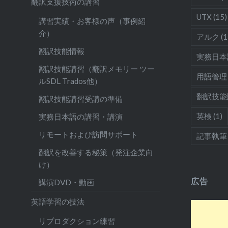
翻訳支援技術の講習
UTX
(15)
講習実績・お客様の声（事例紹
介）
アルク
(1
翻訳技能情報
実務日本
翻訳技能講習（翻訳メモリー ツー
用語管理
ルSDL Trados他）
翻訳技能
翻訳技能講習受講の準備
英検
(1)
実務日本語の講習・講演
リモートおよび訪問サポート
記事執筆
翻訳を改善する秘策（発注企業向
け）
広告
講演DVD・動画
英語学習の技法
リプロダクション練習