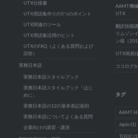
UTX仕様書
AAMT機
UTX
UTX用語集作りの5つのポイント
UTX関連のツール
翻訳技能
リムゾン
UTX用語集活用のヒント
ン様（20
UTXのFAQ（よくある質問および
UTX簡易
回答）
実務日本語
ココログ
実務日本語スタイルブック
実務日本語スタイルブック「はじ
タグ
めに」
実務日本語の12の基本表記規則
AAMT
(4
実務日本語についてよくある質問
Japio
(1)
企業向けの講習・講演
TOEIC
(1