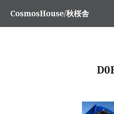
コ
ン
CosmosHouse/秋桜舎
テ
ン
ツ
へ
ス
キ
ッ
プ
D0