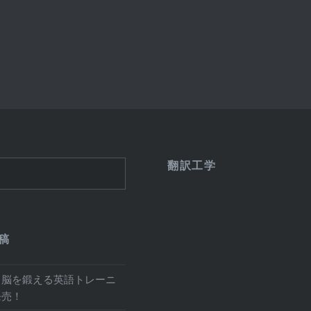
翻訳工学
稿
と脳を鍛える英語トレーニ
発売！