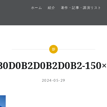
ホーム
紹介
著作・記事・講演リスト
B0D0B2D0B2D0B2-150×
投
投
2024-05-29
稿
稿
者:
日: