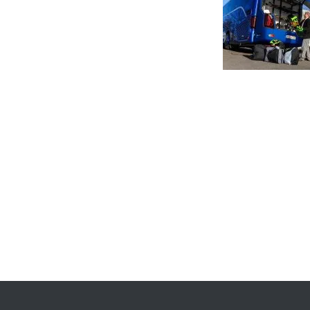
投
稿
ナ
ビ
ゲ
ー
シ