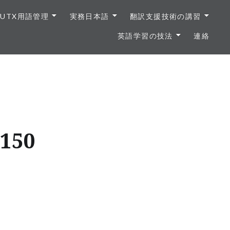
UTX用語管理
実務日本語
翻訳支援技術の講習
英語学習の技法
連絡
150