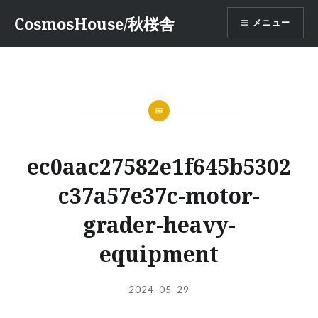
コ
CosmosHouse/秋桜舎
メニュー
ン
テ
ン
ツ
へ
ス
キ
ッ
ec0aac27582e1f645b5302
プ
c37a57e37c-motor-
grader-heavy-
equipment
投
投
2024-05-29
稿
稿