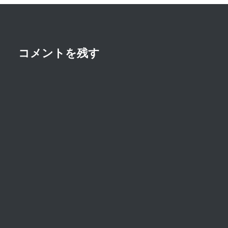
シ
ョ
ン
コメントを残す