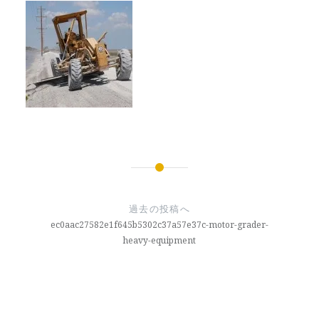
者:
日:
投
稿
過去の投稿へ
ナ
ec0aac27582e1f645b5302c37a57e37c-motor-grader-
heavy-equipment
ビ
ゲ
ー