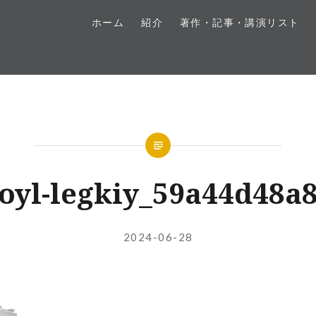
ホーム
紹介
著作・記事・講演リスト
oyl-legkiy_59a44d48a
投
投
2024-06-28
稿
稿
者:
日: