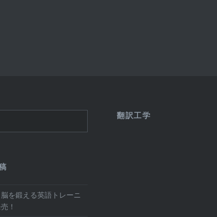
翻訳工学
稿
と脳を鍛える英語トレーニ
発売！