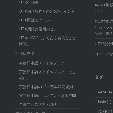
UTX仕様書
AAMT機
UTX
UTX用語集作りの5つのポイント
UTX関連のツール
翻訳技能
リムゾン
UTX用語集活用のヒント
ン様（20
UTXのFAQ（よくある質問および
UTX簡易
回答）
実務日本語
ココログ
実務日本語スタイルブック
実務日本語スタイルブック「はじ
タグ
めに」
実務日本語の12の基本表記規則
AAMT
(4
実務日本語についてよくある質問
Japio
(1)
企業向けの講習・講演
TOEIC
(1