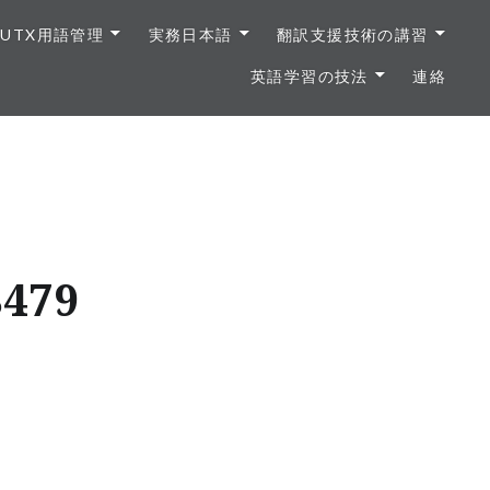
UTX用語管理
実務日本語
翻訳支援技術の講習
英語学習の技法
連絡
8479