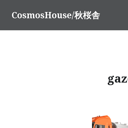
コ
ン
CosmosHouse/秋桜舎
テ
ン
ツ
へ
ス
キ
ッ
プ
gaz