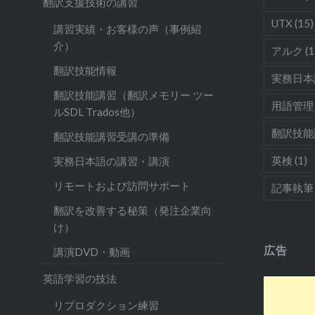
翻訳支援技術の講習
UTX
(15)
講習実績・お客様の声（事例紹
介）
アルク
(1
翻訳技能情報
実務日本
翻訳技能講習（翻訳メモリー ツー
用語管理
ルSDL Trados他）
翻訳技能
翻訳技能講習受講の準備
英検
(1)
実務日本語の講習・講演
リモートおよび訪問サポート
記事執筆
翻訳を改善する秘策（発注企業向
け）
広告
講演DVD・動画
英語学習の技法
リプロダクション練習