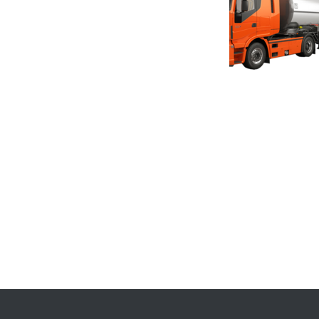
投
稿
ナ
ビ
ゲ
ー
シ