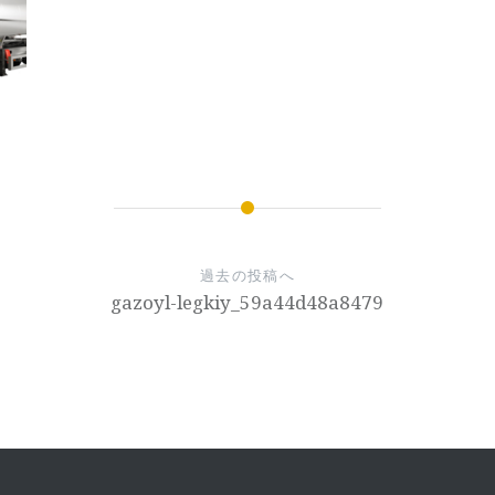
過去の投稿へ
gazoyl-legkiy_59a44d48a8479