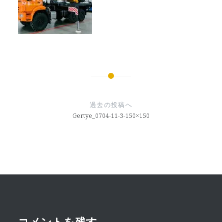
投
稿
過去の投稿へ
ナ
Gertye_0704-11-3-150×150
ビ
ゲ
ー
シ
ョ
コメントを残す