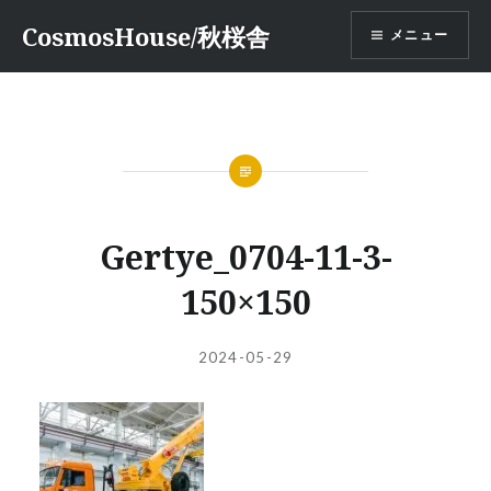
コ
CosmosHouse/秋桜舎
メニュー
ン
テ
ン
ツ
へ
ス
キ
ッ
Gertye_0704-11-3-
プ
150×150
投
投
2024-05-29
稿
稿
者:
日: