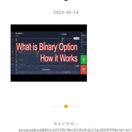
投
投
2023-09-14
稿
稿
者:
日:
投
稿
過去の投稿へ
ナ
imagesqtbnANd9GcQDLYfICNm2tOPwfcdsQ2qoiRHJYUPBrOjCr