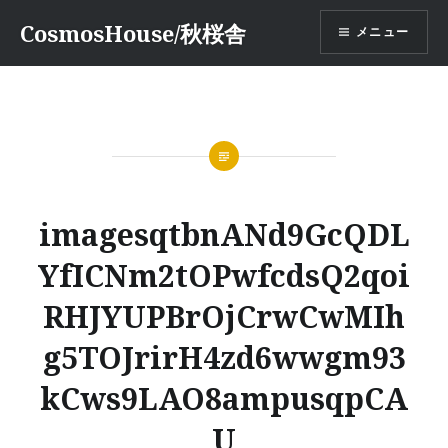
コ
CosmosHouse/秋桜舎
メニュー
ン
テ
ン
ツ
へ
ス
キ
ッ
imagesqtbnANd9GcQDL
プ
YfICNm2tOPwfcdsQ2qoi
RHJYUPBrOjCrwCwMIh
g5TOJrirH4zd6wwgm93
kCws9LAO8ampusqpCA
U