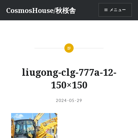
コ
CosmosHouse/秋桜舎
メニュー
ン
テ
ン
ツ
へ
ス
キ
ッ
liugong-clg-777a-12-
プ
150×150
投
投
2024-05-29
稿
稿
者:
日: