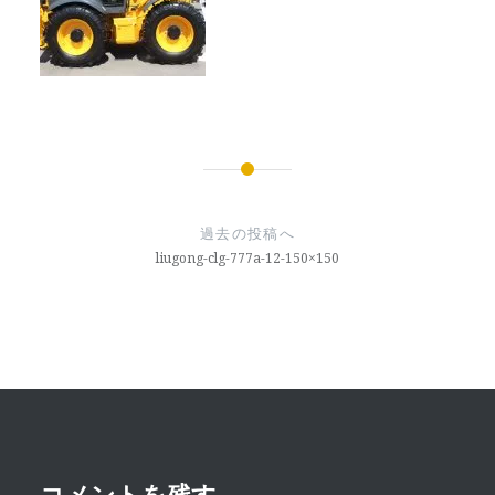
投
稿
過去の投稿へ
ナ
liugong-clg-777a-12-150×150
ビ
ゲ
ー
シ
ョ
コメントを残す