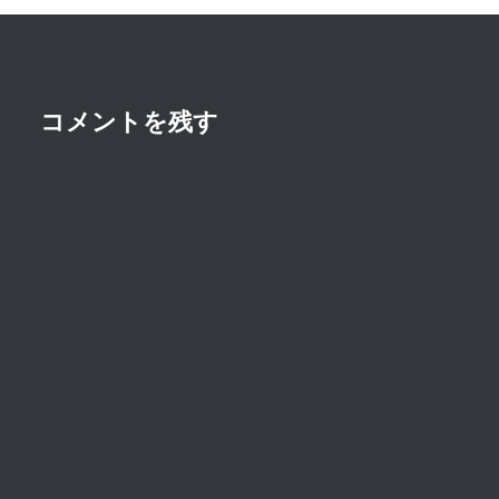
ー
シ
ョ
ン
コメントを残す