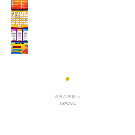
投
稿
過去の投稿へ
ナ
McV1w8i
ビ
ゲ