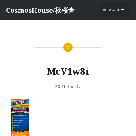
コ
CosmosHouse/秋桜舎
メニュー
ン
テ
ン
ツ
へ
ス
キ
ッ
McV1w8i
プ
投
投
2021-06-09
稿
稿
者:
日: