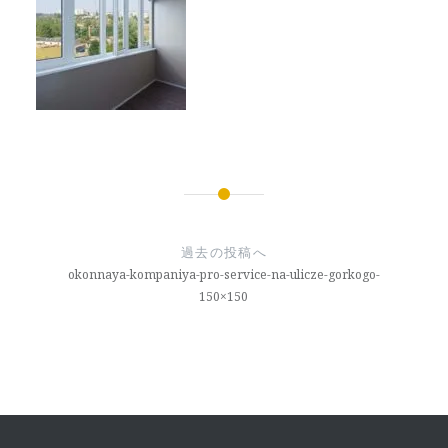
投
稿
過去の投稿へ
ナ
okonnaya-kompaniya-pro-service-na-ulicze-gorkogo-
150×150
ビ
ゲ
ー
シ