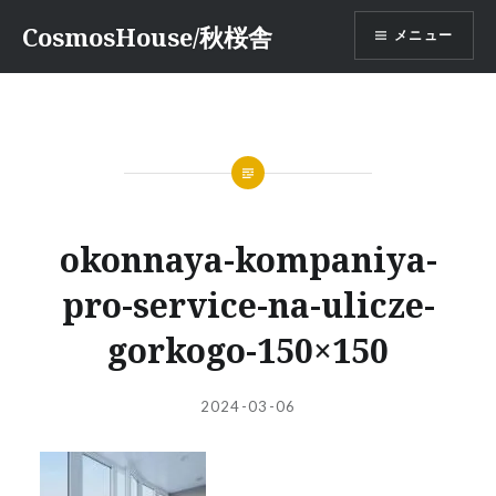
コ
CosmosHouse/秋桜舎
メニュー
ン
テ
ン
ツ
へ
ス
キ
ッ
okonnaya-kompaniya-
プ
pro-service-na-ulicze-
gorkogo-150×150
投
投
2024-03-06
稿
稿
者:
日: