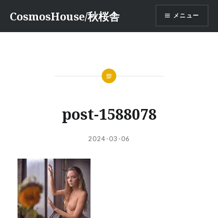
コ
CosmosHouse/秋桜舎
メニュー
ン
テ
ン
ツ
へ
ス
キ
ッ
post-1588078
プ
投
投
2024-03-06
稿
稿
者:
日: