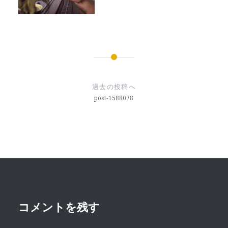
投
稿
過去の投稿へ
ナ
post-1588078
ビ
ゲ
ー
シ
ョ
ン
コメントを残す