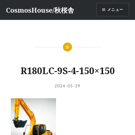
コ
CosmosHouse/秋桜舎
メニュー
ン
テ
ン
ツ
へ
ス
キ
ッ
R180LC-9S-4-150×150
プ
投
投
2024-05-29
稿
稿
者:
日: