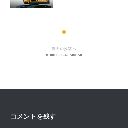
投
稿
過去の投稿へ
ナ
R180LC-9S-4-150×150
ビ
ゲ
ー
シ
ョ
ン
コメントを残す