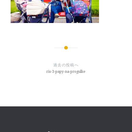
投
稿
過去の投稿へ
ナ
ris-3-papy-na-progulke
ビ
ゲ
ー
シ
ョ