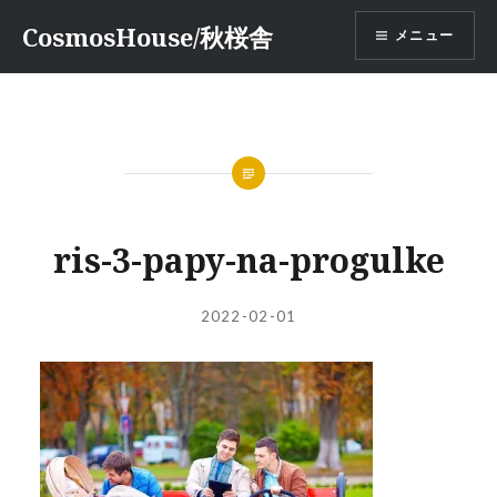
コ
CosmosHouse/秋桜舎
メニュー
ン
テ
ン
ツ
へ
ス
キ
ッ
ris-3-papy-na-progulke
プ
投
投
2022-02-01
稿
稿
者:
日: