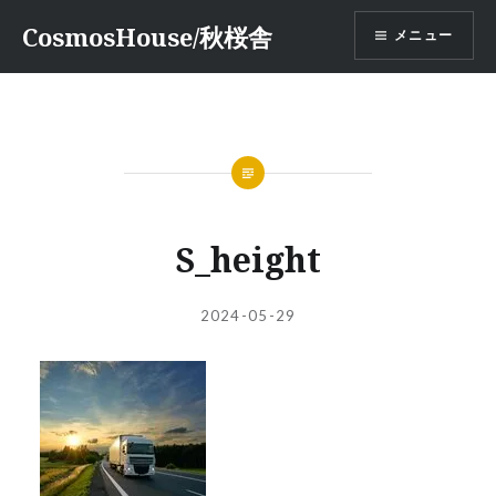
コ
CosmosHouse/秋桜舎
メニュー
ン
テ
ン
ツ
へ
ス
キ
ッ
S_height
プ
投
投
2024-05-29
稿
稿
者:
日: