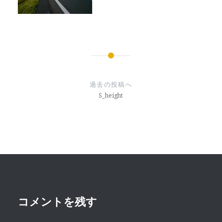
投
稿
過去の投稿へ
ナ
S_height
ビ
ゲ
ー
シ
ョ
ン
コメントを残す