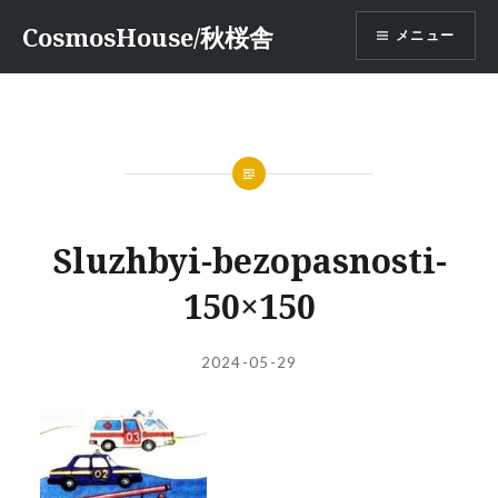
コ
CosmosHouse/秋桜舎
メニュー
ン
テ
ン
ツ
へ
ス
キ
ッ
Sluzhbyi-bezopasnosti-
プ
150×150
投
投
2024-05-29
稿
稿
者:
日: