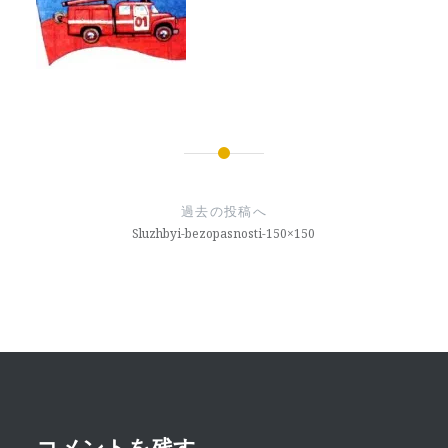
投
稿
過去の投稿へ
ナ
Sluzhbyi-bezopasnosti-150×150
ビ
ゲ
ー
シ
ョ
コメントを残す