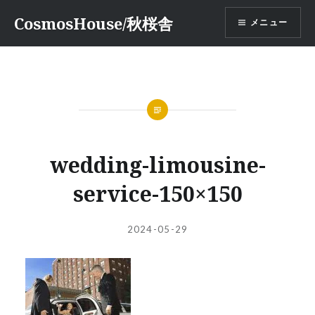
コ
CosmosHouse/秋桜舎
メニュー
ン
テ
ン
ツ
へ
ス
キ
ッ
wedding-limousine-
プ
service-150×150
投
投
2024-05-29
稿
稿
者:
日: