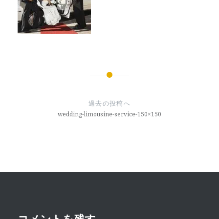
投
稿
過去の投稿へ
ナ
wedding-limousine-service-150×150
ビ
ゲ
ー
シ
ョ
コメントを残す