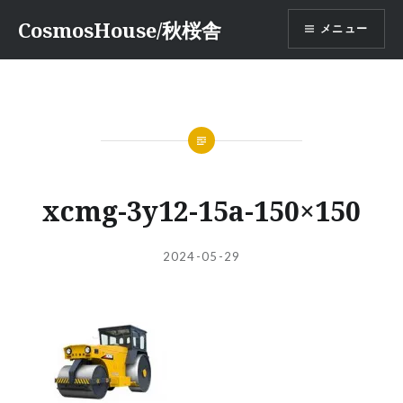
コ
CosmosHouse/秋桜舎
メニュー
ン
テ
ン
ツ
へ
ス
キ
ッ
xcmg-3y12-15a-150×150
プ
投
投
2024-05-29
稿
稿
者:
日: