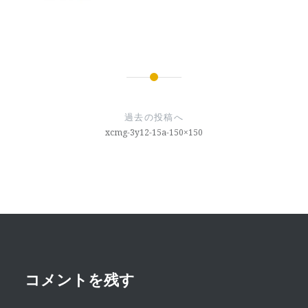
投
稿
過去の投稿へ
ナ
xcmg-3y12-15a-150×150
ビ
ゲ
ー
シ
ョ
ン
コメントを残す