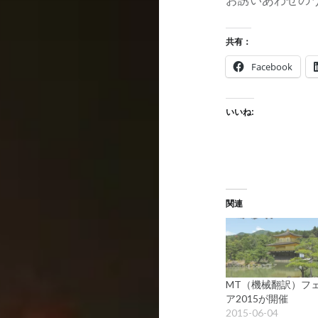
共有：
Facebook
いいね:
関連
MT（機械翻訳）フ
ア2015が開催
2015-06-04