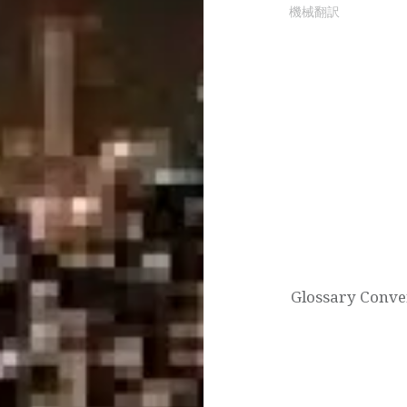
機械翻訳
投
稿
ナ
Glossary Co
ビ
ゲ
ー