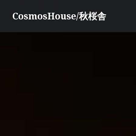
コ
ン
CosmosHouse/秋桜舎
テ
ン
ツ
へ
ス
キ
ッ
プ