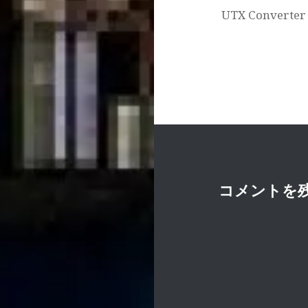
シ
UTX Conve
ョ
ン
コメントを