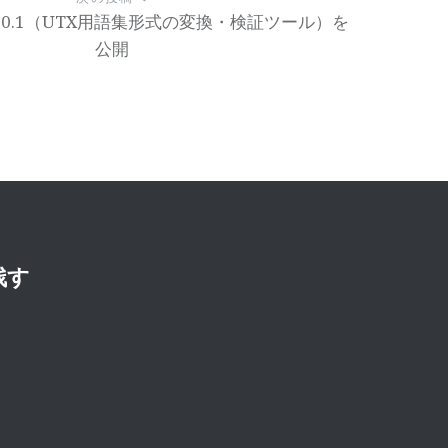
rter 0.1（UTX用語集形式の変換・検証ツール）を
公開
残す