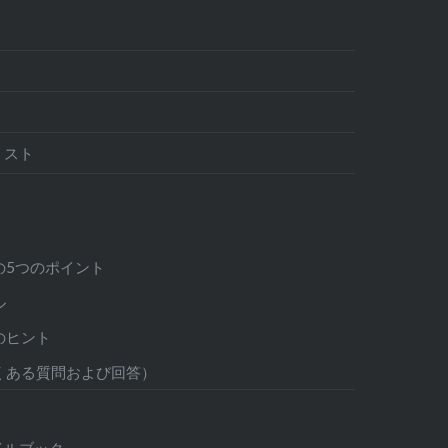
リスト
の5つのポイント
ル
のヒント
よくある質問および回答）