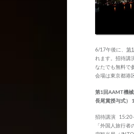
6/17午後に、
第
れます。招待講
なたでも無料で
会場は東京都港区
第1回AAMT機
長尾賞授与式） 14
招待講演 15:20～
「外国人旅行者