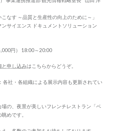
O） 事業連携推進部 観光情報戦略室長 山田 洋
いこなす ～品質と生産性の向上のために～」
マンサイエンス ドキュメントソリューション
00円） 18:00～20:00
細と申し込み
はこちらからどうぞ。
4追記：各社・各組織による展示内容も更新されてい
会場の、夜景が美しいフレンチレストラン「ベ
の眺めです。
うえ、多数のご参加をお待ちしております。