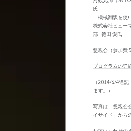
府観光局（JNT
氏
「機械翻訳を使
株式会社ヒュー
部 徳田 愛氏
懇親会（参加費 5,0
プログラムの詳
（2014/6/
ます。）
写真は、懇親会
イサイド」から
お誘いあわせの